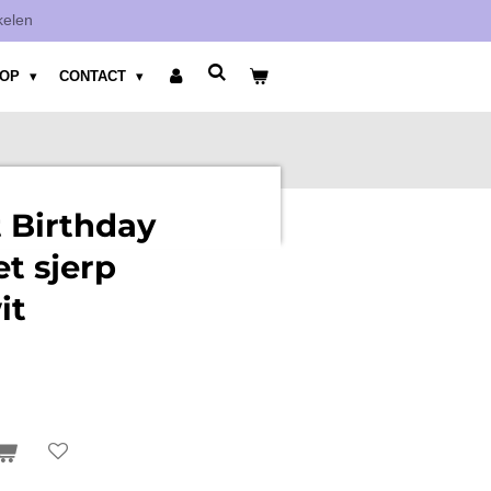
kelen
HOP
CONTACT
t Birthday
t sjerp
it