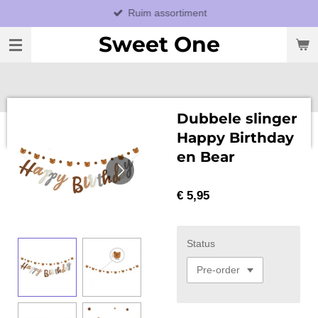
Ruim assortiment
Ga
direct
Sweet One
naar
de
hoofdinhoud
Dubbele slinger
Happy Birthday
en Bear
€ 5,95
Status