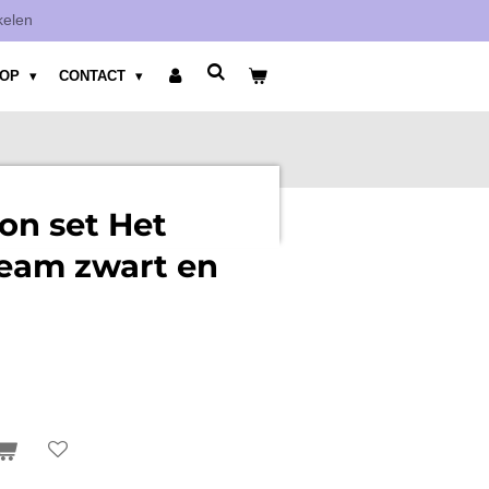
kelen
HOP
CONTACT
on set Het
team zwart en