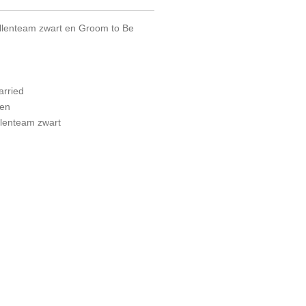
zellenteam zwart en Groom to Be
arried
ken
ellenteam zwart