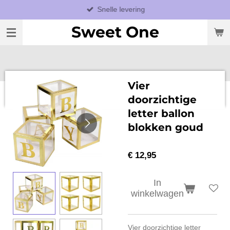
Snelle levering
Ga
direct
Sweet One
naar
de
hoofdinhoud
Vier
doorzichtige
letter ballon
blokken goud
€ 12,95
In
winkelwagen
Vier doorzichtige letter