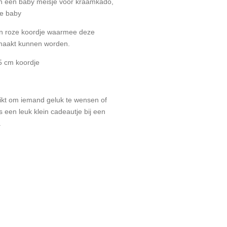
n een baby meisje voor kraamkado,
de baby
n roze koordje waarmee deze
maakt kunnen worden.
5 cm koordje
kt om iemand geluk te wensen of
s een leuk klein cadeautje bij een
.