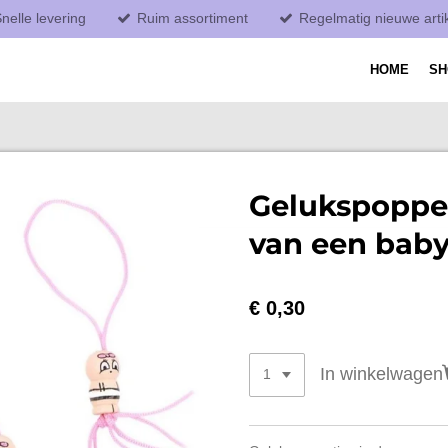
nelle levering
Ruim assortiment
Regelmatig nieuwe arti
HOME
S
Gelukspoppet
van een baby
€ 0,30
In winkelwagen