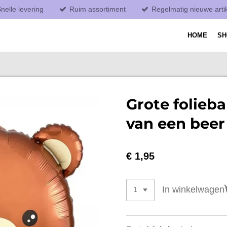
nelle levering
Ruim assortiment
Regelmatig nieuwe arti
HOME
S
Grote folieba
van een beer
€ 1,95
In winkelwagen