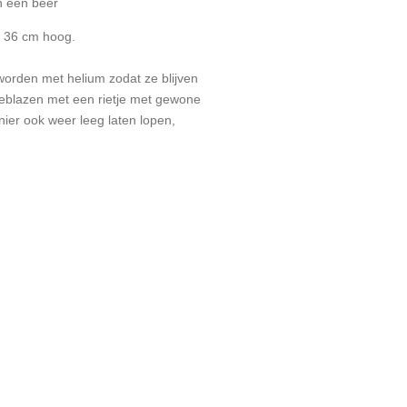
n een beer
x 36 cm hoog.
orden met helium zodat ze blijven
blazen met een rietje met gewone
nier ook weer leeg laten lopen,