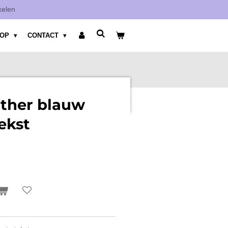
kelen
HOP
CONTACT
other blauw
ekst