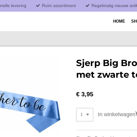
nelle levering
Ruim assortiment
Regelmatig nieuwe arti
HOME
S
Sjerp Big Br
met zwarte t
€ 3,95
In winkelwagen