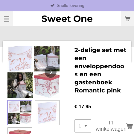
Snelle levering
Ga
direct
Sweet One
naar
de
hoofdinhoud
2-delige set met
een
enveloppendoo
s en een
gastenboek
Romantic pink
€ 17,95
In
winkelwagen