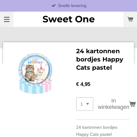
Snelle levering
Ga
direct
Sweet One
naar
de
hoofdinhoud
24 kartonnen
bordjes Happy
Cats pastel
€ 4,95
In
winkelwagen
24 kartonnen bordjes
Happy Cats pastel