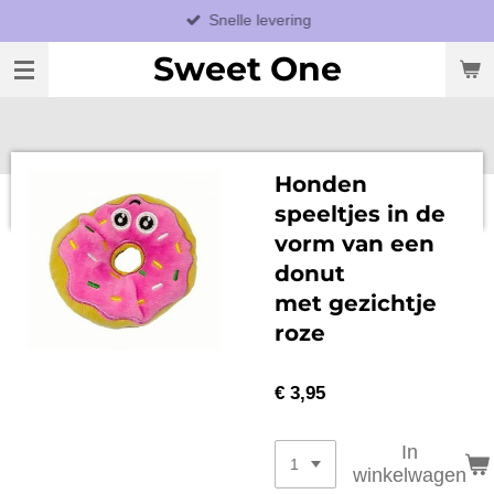
Snelle levering
Ga
direct
Sweet One
naar
de
hoofdinhoud
Honden
speeltjes in de
vorm van een
donut
met gezichtje
roze
€ 3,95
In
winkelwagen