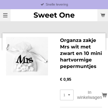
Snelle levering
Ga
direct
Sweet One
naar
de
hoofdinhoud
Organza zakje
Mrs wit met
zwart en 10 mini
hartvormige
pepermuntjes
€ 0,95
In
winkelwagen