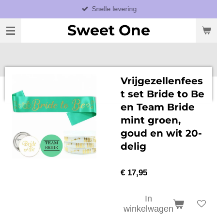
Snelle levering
Ga
direct
Sweet One
naar
de
hoofdinhoud
Vrijgezellenfees
t set Bride to Be
en Team Bride
mint groen,
goud en wit 20-
delig
€ 17,95
In
winkelwagen