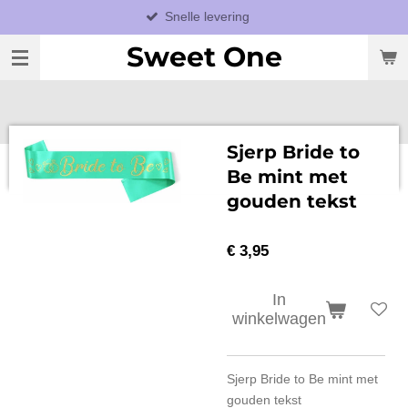
Snelle levering
Ga
direct
Sweet One
naar
de
hoofdinhoud
Sjerp Bride to
Be mint met
gouden tekst
€ 3,95
In
winkelwagen
Sjerp Bride to Be mint met
gouden tekst