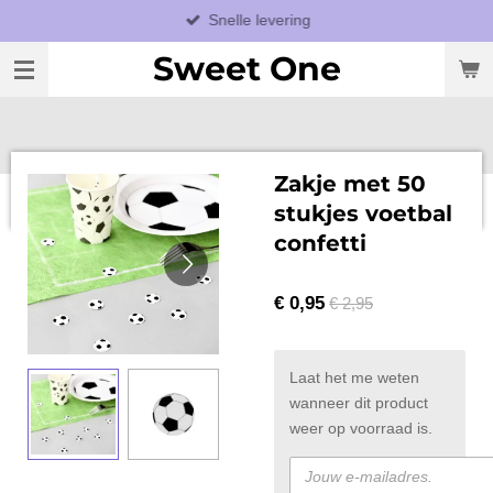
Snelle levering
Ga
direct
Sweet One
naar
de
hoofdinhoud
Zakje met 50
stukjes voetbal
confetti
€ 0,95
€ 2,95
Laat het me weten
wanneer dit product
weer op voorraad is.