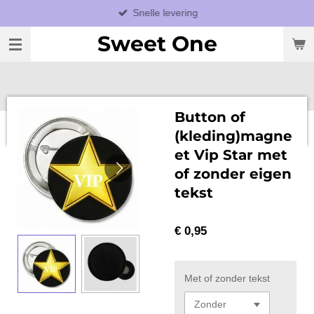
Snelle levering
Ga
direct
Sweet One
naar
de
hoofdinhoud
Button of
(kleding)magne
et Vip Star met
of zonder eigen
tekst
€ 0,95
Met of zonder tekst