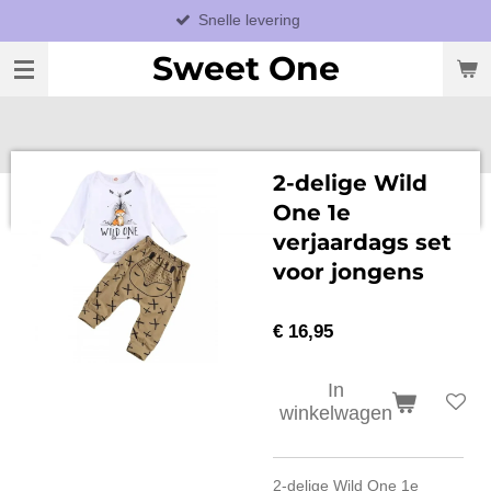
Snelle levering
Ga
direct
Sweet One
naar
de
hoofdinhoud
2-delige Wild
One 1e
verjaardags set
voor jongens
€ 16,95
In
winkelwagen
2-delige Wild One 1e