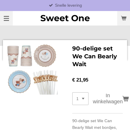
Snelle levering
Ga
direct
Sweet One
naar
de
hoofdinhoud
90-delige set
We Can Bearly
Wait
€ 21,95
In
winkelwagen
90-delige set We Can
Bearly Wait met bordjes,