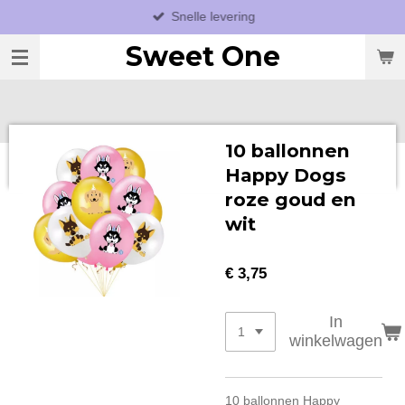
Snelle levering
Ga
direct
Sweet One
naar
de
hoofdinhoud
10 ballonnen
Happy Dogs
roze goud en
wit
€ 3,75
In
winkelwagen
10 ballonnen Happy